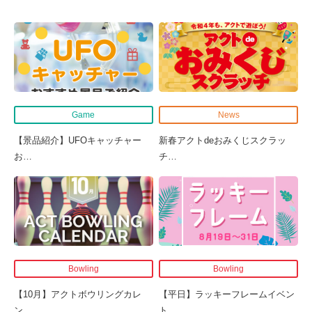
Game
News
【景品紹介】UFOキャッチャー
新春アクトdeおみくじスクラッ
お
…
チ
…
Bowling
Bowling
【10月】アクトボウリングカレ
【平日】ラッキーフレームイベン
ン
…
ト
…