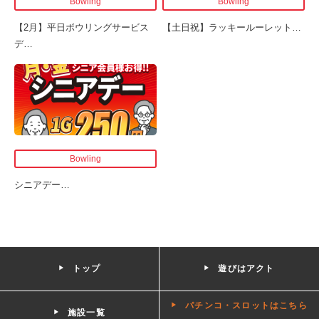
Bowling
Bowling
【2月】平日ボウリングサービス
【土日祝】ラッキールーレット
…
デ
…
Bowling
シニアデー
…
トップ
遊びはアクト
パチンコ・スロットはこちら
施設一覧