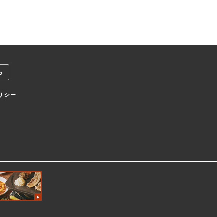
ら
リシー