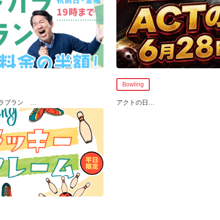
Bowling
カラプラン
…
アクトの日
…