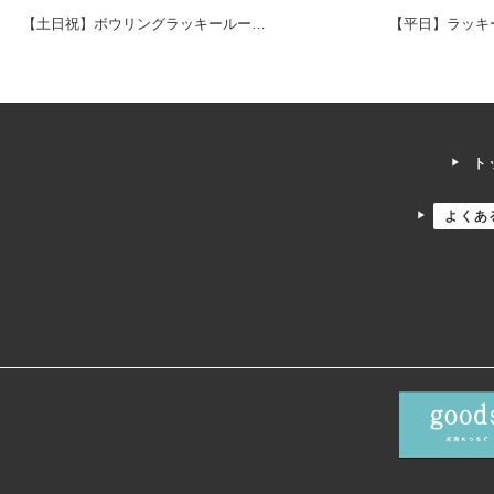
【土日祝】ボウリングラッキールー
…
【平日】ラッキ
ト
よくあ