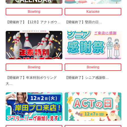
Bowling
Karaoke
【開催終了】
【12月】アクトボウ
…
【開催終了】
堅田の日
…
Bowling
Bowling
【開催終了】
年末特別ボウリング
【開催終了】
シニア感謝祭
…
大
…