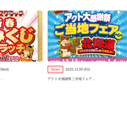
 (Wed)
News
2025.12.05 (Fri)
チ
…
アクト大感謝祭ご当地フェア
…