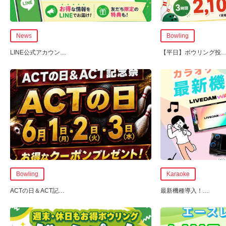
News
Bowling
LINE公式アカウン
…
【平日】ボウリング投
Bowling
Karaoke
ACTの日＆ACT記
…
最新機種導入！
…