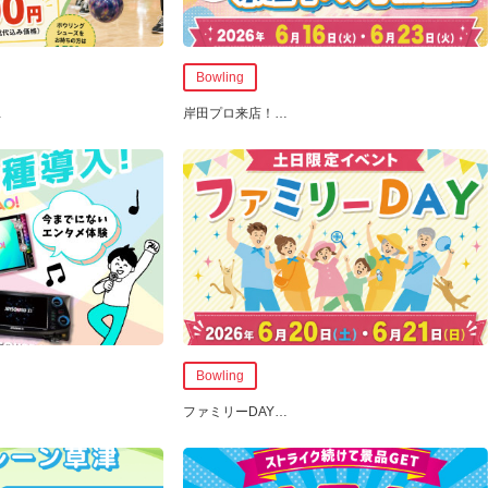
Bowling
…
岸田プロ来店！
…
Bowling
ファミリーDAY
…