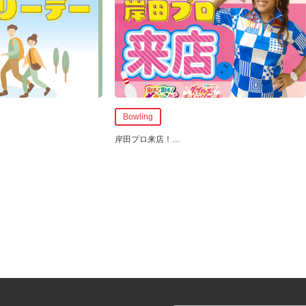
Bowling
岸田プロ来店！
…