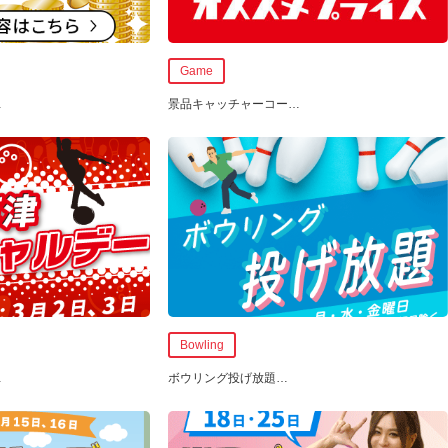
Game
…
景品キャッチャーコー
…
Bowling
…
ボウリング投げ放題
…