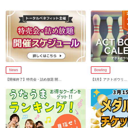
News
Bowling
【開催終了】
特売会・詰め放題 開
…
【3月】アクトボウリ
…