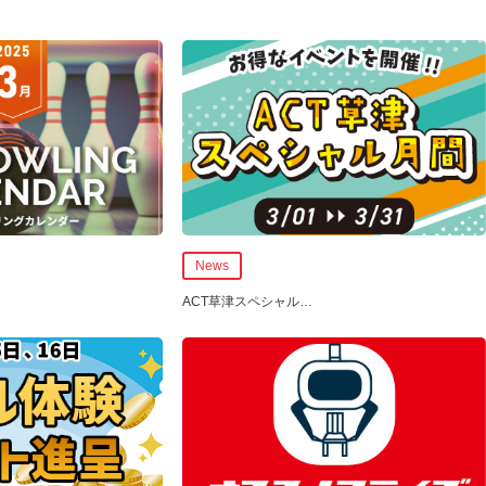
News
ACT草津スペシャル
…