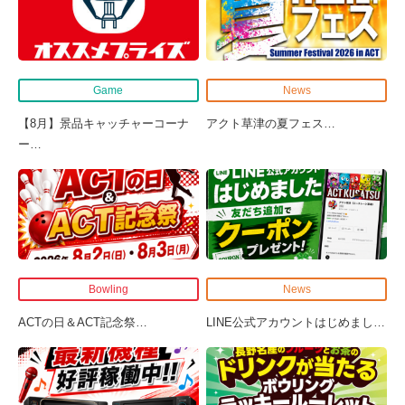
Game
News
【8月】景品キャッチャーコーナ
アクト草津の夏フェス
…
ー
…
Bowling
News
ACTの日＆ACT記念祭
…
LINE公式アカウントはじめまし
…