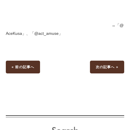
→「@
AceKusa」、「@act_amuse」
« 前の記事へ
次の記事へ »