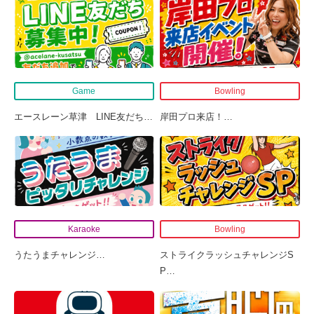
Game
Bowling
エースレーン草津 LINE友だち
…
岸田プロ来店！
…
Karaoke
Bowling
うたうまチャレンジ
…
ストライクラッシュチャレンジS
P
…