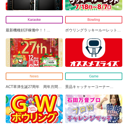
Karaoke
Bowling
最新機種好評稼働中！！
…
ボウリングラッキールーレット
…
News
Game
ACT草津生誕27周年 周年月間
…
景品キャッチャーコーナー
…