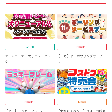
Game
Bowling
ゲームコーナー大リニューアル！
【11月】平日ボウリングサービ
ク
…
ス
…
Bowling
News
【平日】ラッキーフレーム
…
【大好評イベント】コストコ特売