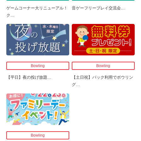
ゲームコーナー大リニューアル！
音ゲーフリープレイ交流会
…
ク
…
Bowling
Bowling
【平日】夜の投げ放題
…
【土日祝】パック利用でボウリン
グ
…
Bowling