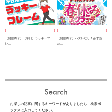
【開催終了】
【平日】ラッキーフ
【開催終了】
ハズレなし！必ず当
レ
…
た
…
Search
お探しの記事に関するキーワードがありましたら、検索ボ
ックスに入力してください。