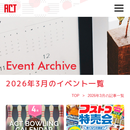
Event Archive
2026年3月のイベント一覧
TOP
2026年3月の記事一覧