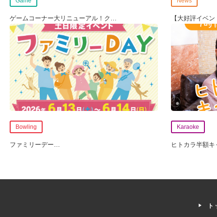
Game
News
ゲームコーナー大リニューアル！ク
…
【大好評イベン
Bowling
Karaoke
ファミリーデー
…
ヒトカラ半額キ
ト