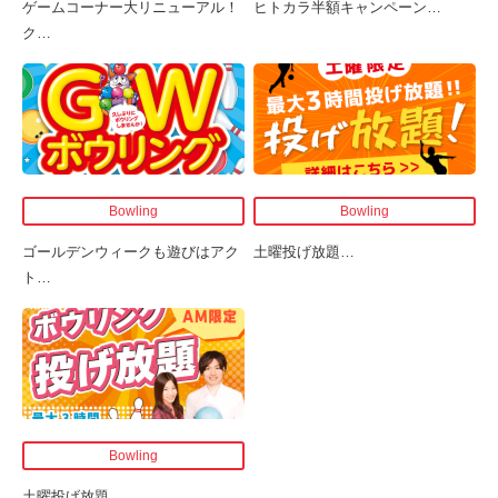
ゲームコーナー大リニューアル！
ヒトカラ半額キャンペーン
…
ク
…
Bowling
Bowling
ゴールデンウィークも遊びはアク
土曜投げ放題
…
ト
…
Bowling
土曜投げ放題
…