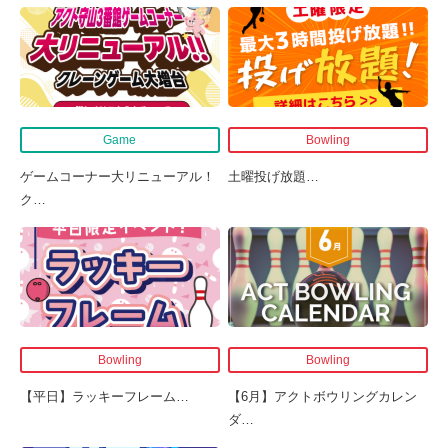
Game
Bowling
ゲームコーナー大リニューアル！
土曜投げ放題
…
ク
…
Bowling
Bowling
【平日】ラッキーフレーム
…
【6月】アクトボウリングカレン
ダ
…