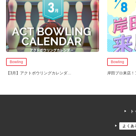
Bowling
Bowling
【3月】アクトボウリングカレンダ
…
岸田プロ来店！
ト
よくあ