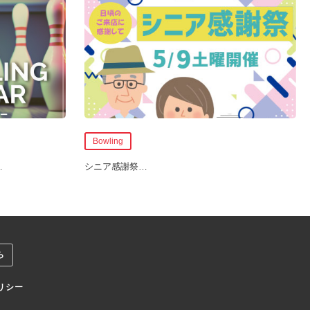
Bowling
…
シニア感謝祭
…
ら
リシー