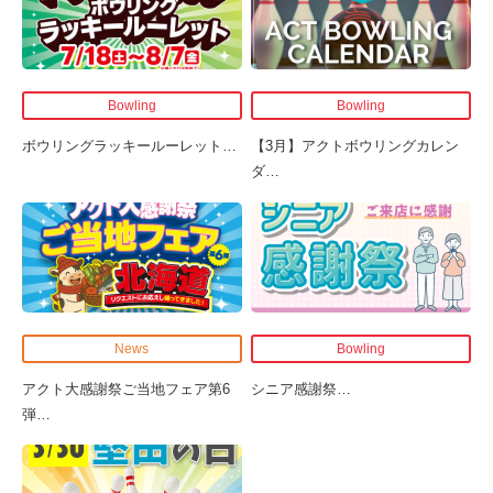
Bowling
Bowling
ボウリングラッキールーレット
…
【3月】アクトボウリングカレン
ダ
…
News
Bowling
アクト大感謝祭ご当地フェア第6
シニア感謝祭
…
弾
…