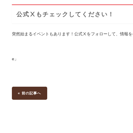
公式Ⅹもチェックしてください！
突然始まるイベントもあります！公式Ⅹ
→「@AceKusa
e」
« 前の記事へ