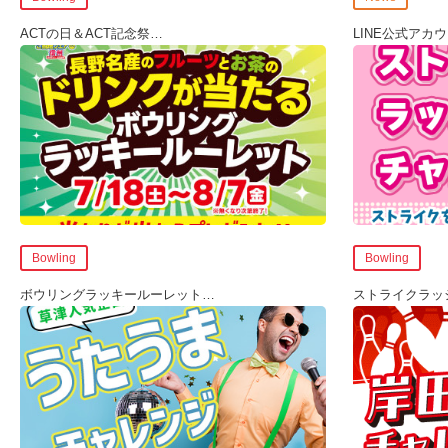
ACTの日＆ACT記念祭
…
LINE公式アカ
Bowling
Bowling
ボウリングラッキールーレット
…
ストライクラッ