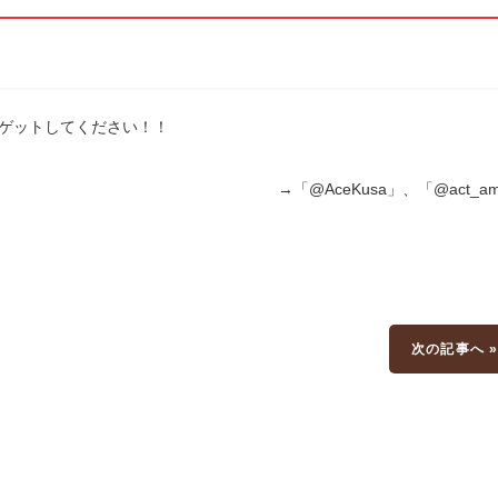
をフォローして、情報をゲットしてください！
」、「@act_amu
次の記事へ 