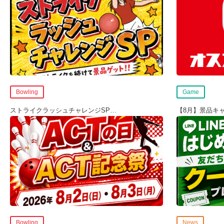
Bowling
Game
ストライクラッシュチャレンジSP
…
【8月】景品キ
Bowling
News