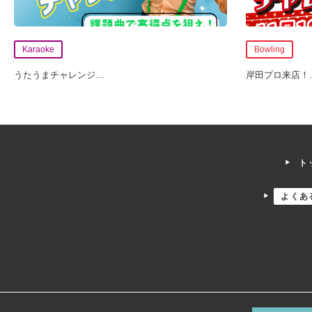
Karaoke
Bowling
うたうまチャレンジ
…
岸田プロ来店！
ト
よくあ