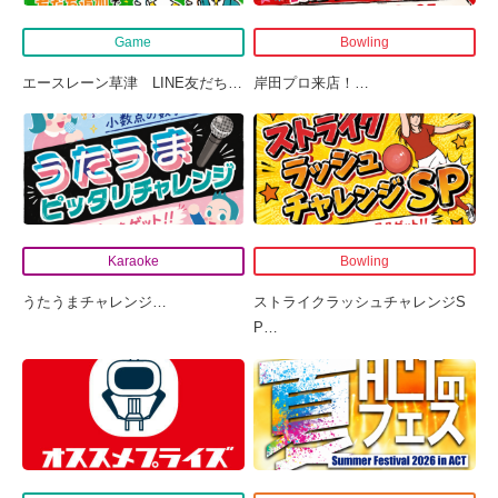
Game
Bowling
エースレーン草津 LINE友だち
…
岸田プロ来店！
…
Karaoke
Bowling
うたうまチャレンジ
…
ストライクラッシュチャレンジS
P
…