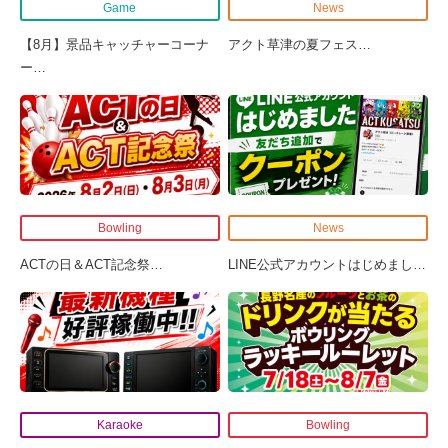
Game
News
【8月】景品キャッチャーコーナ
アクト草津の夏フェス
…
ー
…
Bowling
News
ACTの日＆ACT記念祭
…
LINE公式アカウントはじめまし
…
Karaoke
Bowling