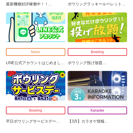
最新機種好評稼働中！！
…
ボウリングラッキールーレット
…
News
Bowling
LINE公式アカウントはじめまし
…
ボウリング投げ放題
…
Bowling
Karaoke
平日ボウリングサービスデー
…
【3月】カラオケ情報
…