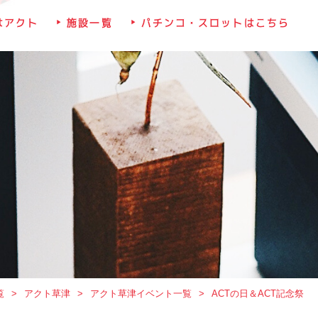
はアクト
施設一覧
パチンコ・スロットはこちら
覧
アクト草津
アクト草津イベント一覧
ACTの日＆ACT記念祭