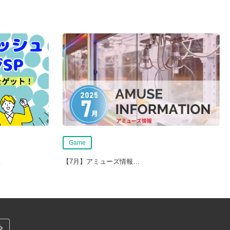
Game
…
【7月】アミューズ情報
…
ら