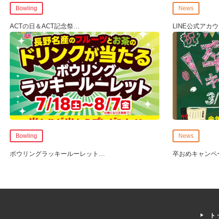
Bowling
News
ACTの日＆ACT記念祭
…
LINE公式アカ
Bowling
News
ボウリングラッキールーレット
…
卒おめキャンペ
ト