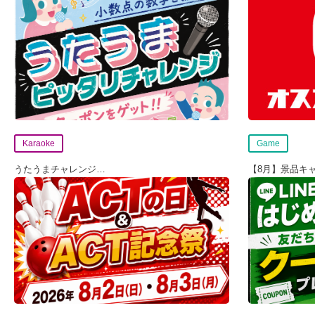
Karaoke
Game
うたうまチャレンジ
…
【8月】景品キ