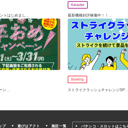
Karaoke
ウントはじめまし
…
最新機種好評稼働中！！
…
Bowling
ーン
…
ストライクラッシュチャレンジSP
ップ
遊びはアクト
施設一覧
パチンコ・スロットはこち